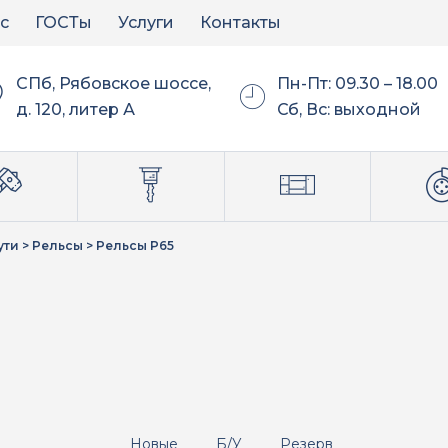
с
ГОСТы
Услуги
Контакты
СПб, Рябовское шоссе,
Пн-Пт: 09.30 – 18.00
д. 120, литер А
Сб, Вс: выходной
ути
>
Рельсы
>
Рельсы Р65
Новые
Б/У
Резерв