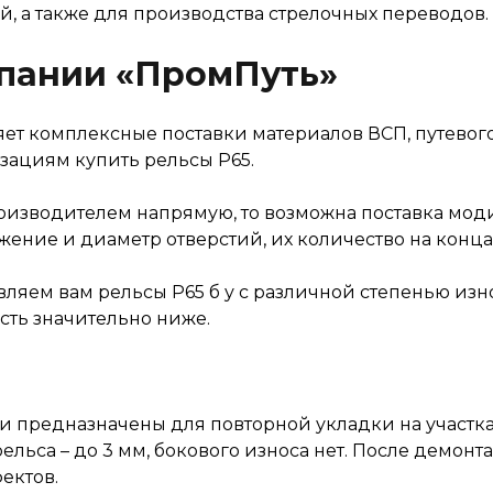
й, а также для производства стрелочных переводов.
мпании «ПромПуть»
ет комплексные поставки материалов ВСП, путевог
зациям купить рельсы Р65.
оизводителем напрямую, то возможна поставка мо
ние и диаметр отверстий, их количество на конца
ляем вам рельсы Р65 б у с различной степенью изн
ость значительно ниже.
Они предназначены для повторной укладки на участк
ельса – до 3 мм, бокового износа нет. После демон
ектов.