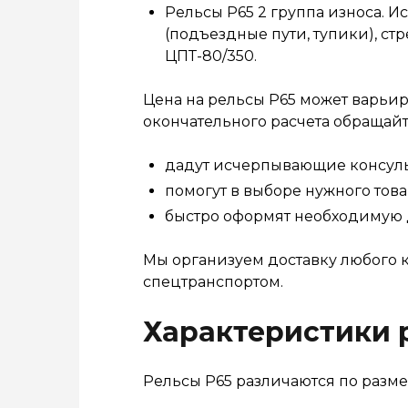
Рельсы Р65 2 группа износа. 
(подъездные пути, тупики), ст
ЦПТ-80/350.
Цена на рельсы Р65 может варьиро
окончательного расчета обращай
дадут исчерпывающие консуль
помогут в выборе нужного това
быстро оформят необходимую
Мы организуем доставку любого 
спецтранспортом.
Характеристики 
Рельсы Р65 различаются по размер