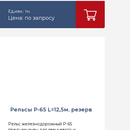
Ед.изм.: тн.
Цена: по запросу
Рельсы Р-65 L=12,5м. резерв
Рельс железнодорожный Р-65
предназначен для звеньевого и