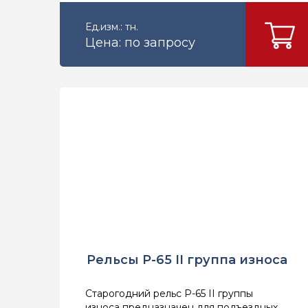
Ед.изм.: тн.
Цена: по запросу
Рельсы Р-65 II группа износа
Старогодний рельс Р-65 II группы
износа предназначен для подъездных