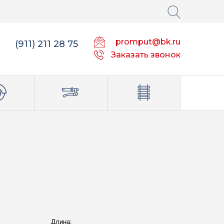
promput@bk.ru
(911) 211 28 75
Заказать звонок