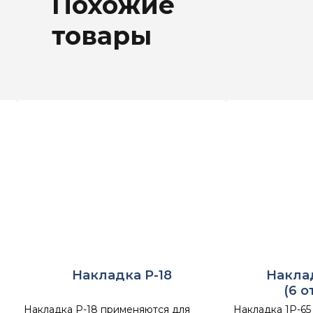
Похожие
товары
Накладка Р-18
Наклад
(6 о
Накладка Р-18 применяются для
Накладка 1Р-65 