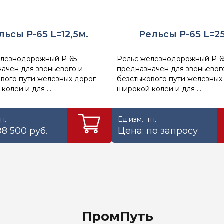
льсы Р-65 L=12,5м.
Рельсы Р-65 L=2
елезнодорожный Р-65
Рельс железнодорожный Р-6
ачен для звеньевого и
предназначен для звеньевог
вого пути железных дорог
безстыкового пути железных
колеи и для ...
широкой колеи и для ...
тн.
Ед.изм.: тн.
98 500 руб.
Цена: по запросу
ПромПуть