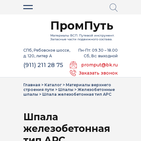
ПромПуть
Материалы ВСП. Путевой инструмент.
Запасные части подвижного состава.
СПб, Рябовское шоссе,
Пн-Пт: 09.30 – 18.00
д. 120, литер А
Сб, Вс: выходной
(911) 211 28 75
promput@bk.ru
Заказать звонок
Главная
>
Каталог
>
Материалы верхнего
строения пути
>
Шпалы
>
Железобетонные
шпалы
>
Шпала железобетонная тип АРС
Шпала
железобетонная
тип АРС