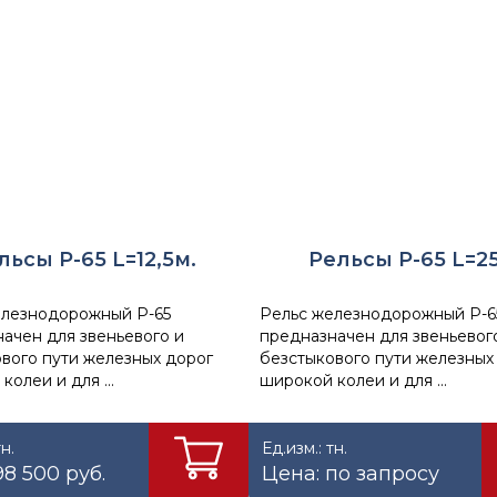
льсы Р-65 L=12,5м.
Рельсы Р-65 L=2
елезнодорожный Р-65
Рельс железнодорожный Р-6
ачен для звеньевого и
предназначен для звеньевог
вого пути железных дорог
безстыкового пути железных
колеи и для ...
широкой колеи и для ...
тн.
Ед.изм.: тн.
98 500 руб.
Цена: по запросу