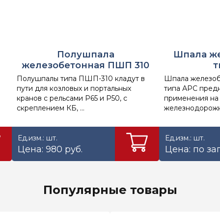
Полушпала
Шпала ж
железобетонная ПШП 310
т
Полушпалы типа ПШП-310 кладут в
Шпала железоб
пути для козловых и портальных
типа АРС пред
кранов с рельсами Р65 и Р50, с
применения на
скреплением КБ, ...
железнодорожных
Ед.изм.: шт.
Ед.изм.: шт.
Цена: 980 руб.
Цена: по за
Популярные товары