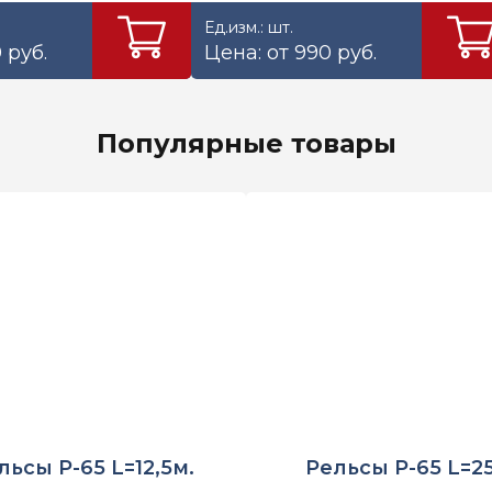
Ед.изм.: шт.
 руб.
Цена: от 990 руб.
Популярные товары
льсы Р-65 L=12,5м.
Рельсы Р-65 L=2