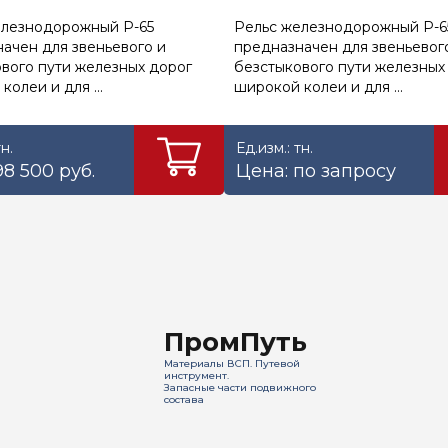
елезнодорожный Р-65
Рельс железнодорожный Р-6
ачен для звеньевого и
предназначен для звеньевог
вого пути железных дорог
безстыкового пути железных
колеи и для ...
широкой колеи и для ...
тн.
Ед.изм.: тн.
98 500 руб.
Цена: по запросу
ПромПуть
Материалы ВСП. Путевой
инструмент.
Запасные части подвижного
состава