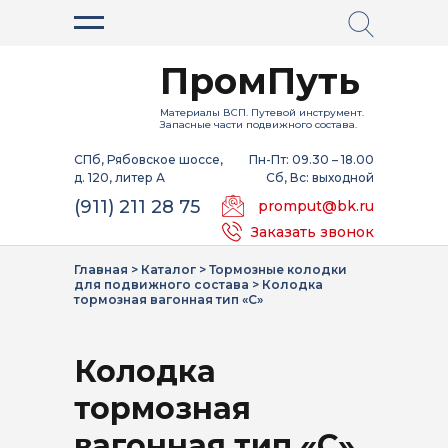
ПромПуть
Материалы ВСП. Путевой инструмент.
Запасные части подвижного состава.
СПб, Рябовское шоссе,
Пн-Пт: 09.30 – 18.00
д. 120, литер А
Сб, Вс: выходной
(911) 211 28 75
promput@bk.ru
Заказать звонок
Главная
>
Каталог
>
Тормозные колодки
для подвижного состава
>
Колодка
тормозная вагонная тип «С»
Колодка
тормозная
вагонная тип «С»